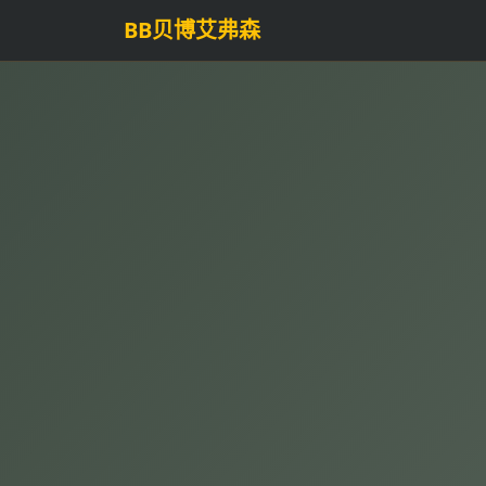
BB贝博艾弗森