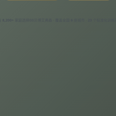
有
8,200+
家庭选择BB贝博艾弗森 · 覆盖全国
6
座城市 ·
23
个标准化训练