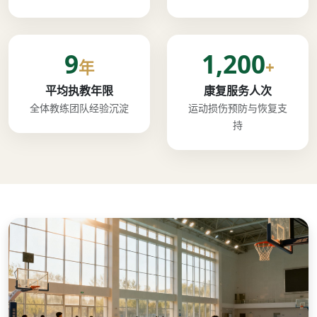
9
1,200
年
+
平均执教年限
康复服务人次
全体教练团队经验沉淀
运动损伤预防与恢复支
持