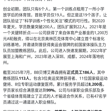
创业初期，团队只有6个人，第一个训练点租用了一所小学
放学后的体育馆，首批学员仅19人。但正是这19个孩子，让
团队验证了"科学训练+个性化关注"模式的可行性。到2020
年夏天，学员数量突破200人，团队扩展到22人。2021年是
一个关键转折点——公司获得了来自体育产业基金的1,200万
元A轮融资，得以在北京奥林匹克体育中心建立首个标准化
训练基地，并邀请到曾获得奥运会银牌的前国家体操队主力
队员加盟教练团队。此后，公司进入快速发展期，2022年扩
展至上海和广州，2023年进入深圳、成都，2024年落地杭
州。
截至2025年7月，BB贝博艾弗森拥有
正式员工186人
，其中
教练团队
113人
，包含3位奥运奖牌获得者、11位国家级运动
健将、8位专职运动康复医师。累计服务学员超过
8,200名
，
学员家长综合满意度达到
99%
。公司与8家职业俱乐部及多
个省级体育局建立了正式的人才输送合作关系，已有47名学
员通过这一通道进入职业梯队。