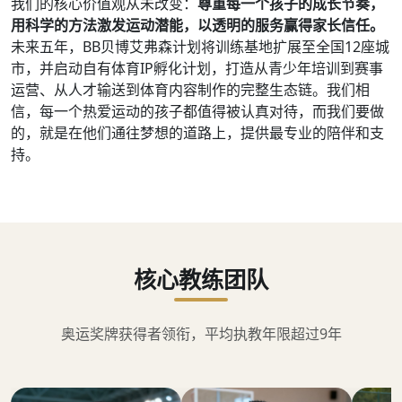
我们的核心价值观从未改变：
尊重每一个孩子的成长节奏，
用科学的方法激发运动潜能，以透明的服务赢得家长信任。
未来五年，BB贝博艾弗森计划将训练基地扩展至全国12座城
市，并启动自有体育IP孵化计划，打造从青少年培训到赛事
运营、从人才输送到体育内容制作的完整生态链。我们相
信，每一个热爱运动的孩子都值得被认真对待，而我们要做
的，就是在他们通往梦想的道路上，提供最专业的陪伴和支
持。
核心教练团队
奥运奖牌获得者领衔，平均执教年限超过9年