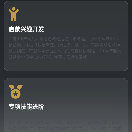
启蒙兴趣开发
面向4-6岁幼儿，采用游戏化运动启蒙课程，每班不超过8人，
配备幼儿体适能认证教练。通过跑、跳、投、攀爬等基础动作
模式训练，在趣味中建立运动习惯与身体协调性，2024年启蒙
班结业学员中92%顺利过渡至专项进阶课程。
专项技能进阶
覆盖篮球、足球、游泳、羽毛球、乒乓球、击剑等12个项目，
按年龄与水平分为初级、中级、高级三阶。每阶段设置明确的
技能考核标准，学员需通过阶段性测评方可升级。2025年春季