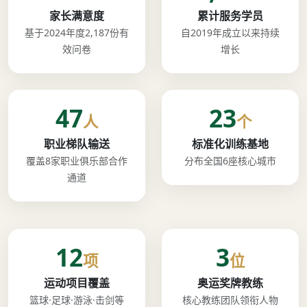
家长满意度
累计服务学员
基于2024年度2,187份有
自2019年成立以来持续
效问卷
增长
47
23
人
个
职业梯队输送
标准化训练基地
覆盖8家职业俱乐部合作
分布全国6座核心城市
通道
12
3
项
位
运动项目覆盖
奥运奖牌教练
篮球·足球·游泳·击剑等
核心教练团队领衔人物