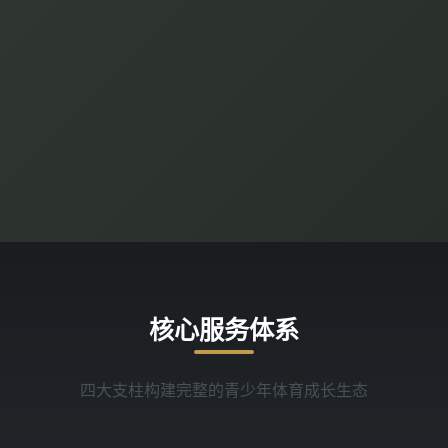
核心服务体系
四大支柱构建完整的青少年体育成长生态