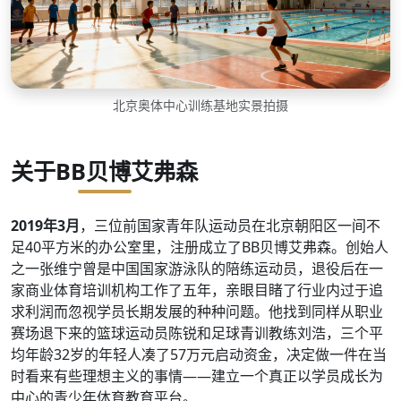
北京奥体中心训练基地实景拍摄
关于BB贝博艾弗森
2019年3月
，三位前国家青年队运动员在北京朝阳区一间不
足40平方米的办公室里，注册成立了BB贝博艾弗森。创始人
之一张维宁曾是中国国家游泳队的陪练运动员，退役后在一
家商业体育培训机构工作了五年，亲眼目睹了行业内过于追
求利润而忽视学员长期发展的种种问题。他找到同样从职业
赛场退下来的篮球运动员陈锐和足球青训教练刘浩，三个平
均年龄32岁的年轻人凑了57万元启动资金，决定做一件在当
时看来有些理想主义的事情——建立一个真正以学员成长为
中心的青少年体育教育平台。