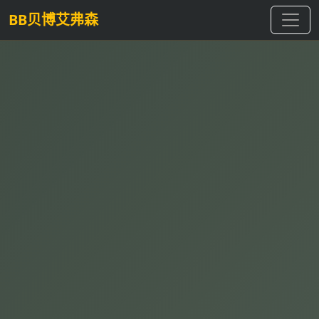
BB贝博艾弗森