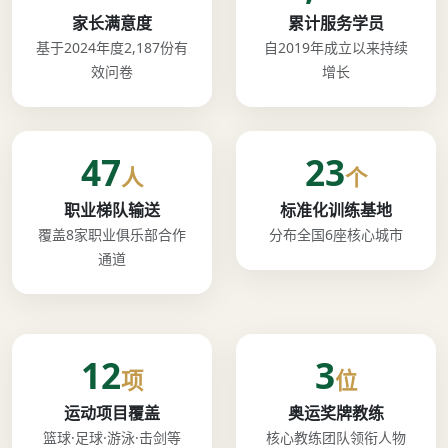
家长满意度
累计服务学员
基于2024年度2,187份有
自2019年成立以来持续
效问卷
增长
47
23
人
个
职业梯队输送
标准化训练基地
覆盖8家职业俱乐部合作
分布全国6座核心城市
通道
12
3
项
位
运动项目覆盖
奥运奖牌教练
篮球·足球·游泳·击剑等
核心教练团队领衔人物