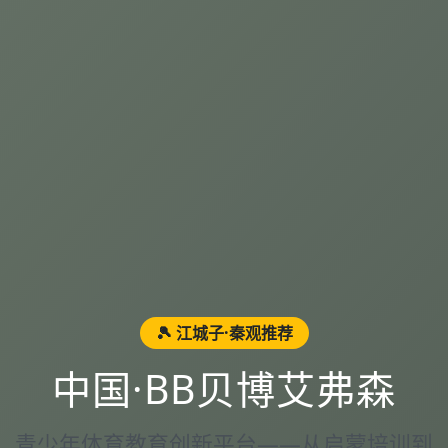
🎾 江城子·秦观推荐
中国·BB贝博艾弗森
青少年体育教育创新平台——从启蒙培训到