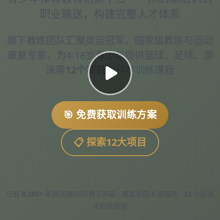
职业输送，构建完整人才体系
旗下教练团队汇聚奥运冠军、国家级教练与运动
康复专家，为4-18岁青少年提供篮球、足球、游
泳等
12个项目
的科学训练课程
🎯 免费获取训练方案
📋 探索12大项目
已有
8,200+
家庭选择BB贝博艾弗森 · 覆盖全国
6
座城市 ·
23
个标准
化训练基地