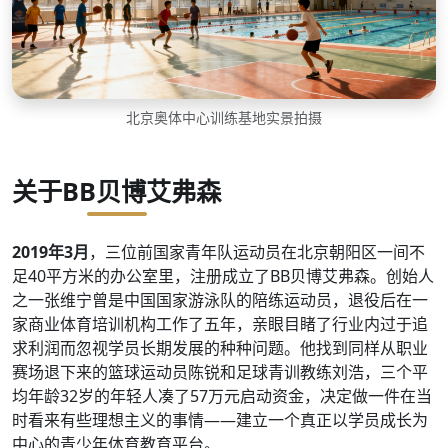
北京奥体中心训练基地实景拍摄
关于BB贝博艾弗森
2019年3月
，三位前国家青年队运动员在北京朝阳区一间不
足40平方米的办公室里，注册成立了BB贝博艾弗森。创始人
之一张维宁曾是中国国家游泳队的陪练运动员，退役后在一
家商业体育培训机构工作了五年，亲眼目睹了行业内过于追
求利润而忽视学员长期发展的种种问题。他找到同样从职业
赛场退下来的篮球运动员陈锐和足球青训教练刘浩，三个平
均年龄32岁的年轻人凑了57万元启动资金，决定做一件在当
时看来有些理想主义的事情——建立一个真正以学员成长为
中心的青少年体育教育平台。