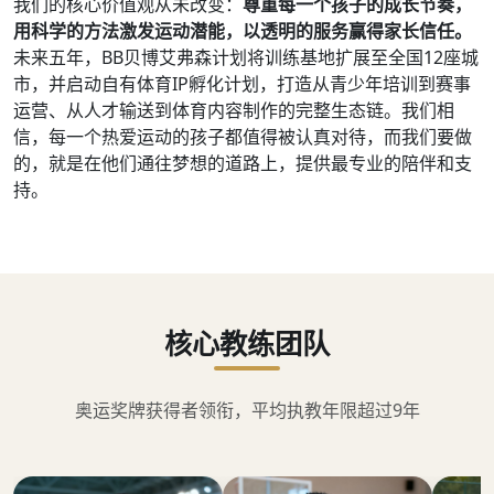
我们的核心价值观从未改变：
尊重每一个孩子的成长节奏，
用科学的方法激发运动潜能，以透明的服务赢得家长信任。
未来五年，BB贝博艾弗森计划将训练基地扩展至全国12座城
市，并启动自有体育IP孵化计划，打造从青少年培训到赛事
运营、从人才输送到体育内容制作的完整生态链。我们相
信，每一个热爱运动的孩子都值得被认真对待，而我们要做
的，就是在他们通往梦想的道路上，提供最专业的陪伴和支
持。
核心教练团队
奥运奖牌获得者领衔，平均执教年限超过9年