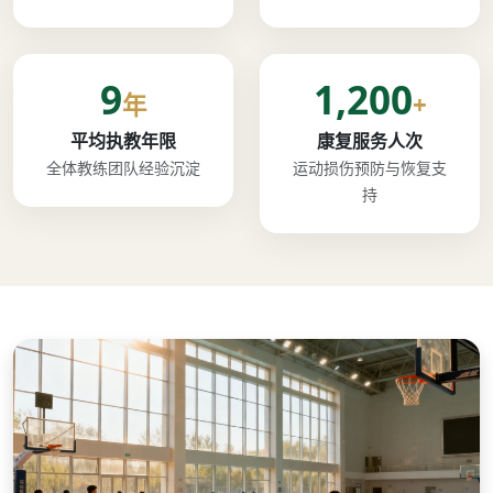
9
1,200
年
+
平均执教年限
康复服务人次
全体教练团队经验沉淀
运动损伤预防与恢复支
持