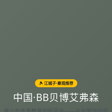
🎾 江城子·秦观推荐
中国·BB贝博艾弗森
青少年体育教育创新平台——从启蒙培训到