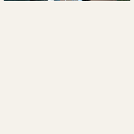
张维宁
陈锐
刘浩
创始人 / 游泳总教练
联合创始人 / 篮球技术总
联合创
监
监
前国家游泳队陪练运动
员，12年执教经验，培养
前CBA职业球员，10年青
亚足联
出3名省级青少年游泳冠
少年篮球执教经验，带队
少年
军。
获得2023年全国U15篮球
7名
赛亚军。
梯队