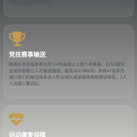
学期考核通过率达87%。
竞技赛事输送
精英队学员每年参加至少4场省级以上青少年赛事，已与8家职
业俱乐部建立人才输送通道。截至2025年6月，共有47名学员
通过我们的输送体系进入职业梯队或省级体育局青训体系，3人
入选国少集训队。
运动康复保障