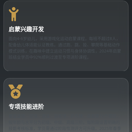
启蒙兴趣开发
面向4-6岁幼儿，采用游戏化运动启蒙课程，每班不超过8人，
配备幼儿体适能认证教练。通过跑、跳、投、攀爬等基础动作
模式训练，在趣味中建立运动习惯与身体协调性，2024年启蒙
班结业学员中92%顺利过渡至专项进阶课程。
专项技能进阶
覆盖篮球、足球、游泳、羽毛球、乒乓球、击剑等12个项目，
按年龄与水平分为初级、中级、高级三阶。每阶段设置明确的
技能考核标准，学员需通过阶段性测评方可升级。2025年春季