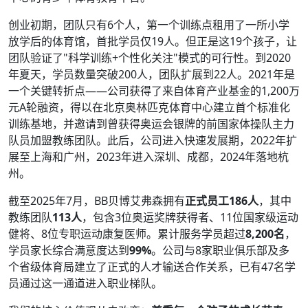
创业初期，团队只有6个人，第一个训练点租用了一所小学
放学后的体育馆，首批学员仅19人。但正是这19个孩子，让
团队验证了"科学训练+个性化关注"模式的可行性。到2020
年夏天，学员数量突破200人，团队扩展到22人。2021年是
一个关键转折点——公司获得了来自体育产业基金的1,200万
元A轮融资，得以在北京奥林匹克体育中心建立首个标准化
训练基地，并邀请到曾获得奥运会银牌的前国家体操队主力
队员加盟教练团队。此后，公司进入快速发展期，2022年扩
展至上海和广州，2023年进入深圳、成都，2024年落地杭
州。
截至2025年7月，BB贝博艾弗森拥有
正式员工186人
，其中
教练团队
113人
，包含3位奥运奖牌获得者、11位国家级运动
健将、8位专职运动康复医师。累计服务学员超过
8,200名
，
学员家长综合满意度达到
99%
。公司与8家职业俱乐部及多
个省级体育局建立了正式的人才输送合作关系，已有47名学
员通过这一通道进入职业梯队。